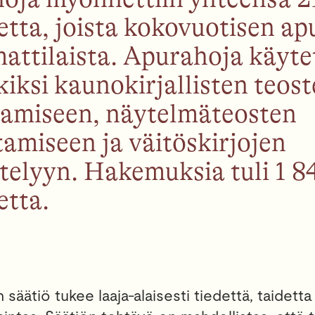
etta, joista kokovuotisen ap
attilaista. Apurahoja käyt
iksi kaunokirjallisten teos
ttamiseen, näytelmäteosten
amiseen ja väitöskirjojen
stelyyn. Hakemuksia tuli 1 8
etta.
 säätiö tukee laaja-alaisesti tiedettä, taidetta