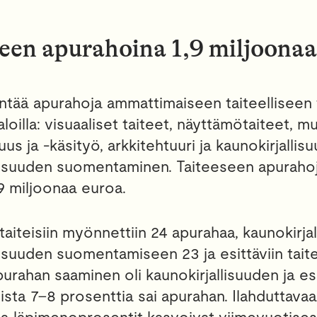
een apurahoina 1,9 miljoonaa
ntää apurahoja ammattimaiseen taiteelliseen
aloilla: visuaaliset taiteet, näyttämötaiteet, mus
uus ja -käsityö, arkkitehtuuri ja kaunokirjallis
lisuuden suomentaminen. Taiteeseen apurahoja
9 miljoonaa euroa.
 taiteisiin myönnettiin 24 apurahaa, kaunokirja
lisuuden suomentamiseen 23 ja esittäviin taite
purahan saaminen oli kaunokirjallisuuden ja es
joista 7–8 prosenttia sai apurahan. Ilahduttavaa