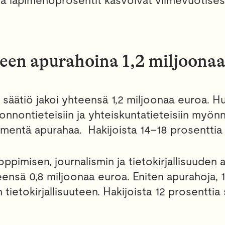
lla läpimenoprosentit kasvoivat viimevuotises
een apurahoina 1,2 miljoonaa
säätiö jakoi yhteensä 1,2 miljoonaa euroa. Hu
luonnontieteisiin ja yhteiskuntatieteisiin myön
entä apurahaa. Hakijoista 14–18 prosenttia 
oppimisen, journalismin ja tietokirjallisuuden 
teensä 0,8 miljoonaa euroa. Eniten apurahoja, 
 tietokirjallisuuteen. Hakijoista 12 prosenttia