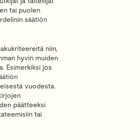
ijat ja taiteilijat
en tai puolen
rdelinin säätiön
kukriteereitä niin,
imman hyvin muiden
. Esimerkiksi jos
äätiön
imeisestä vuodesta.
irjojen
uden päätteeksi
ateemisiin tai