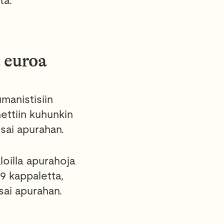
ta.
 euroa
manistisiin
nettiin kuhunkin
sai apurahan.
aloilla apurahoja
19 kappaletta,
 sai apurahan.