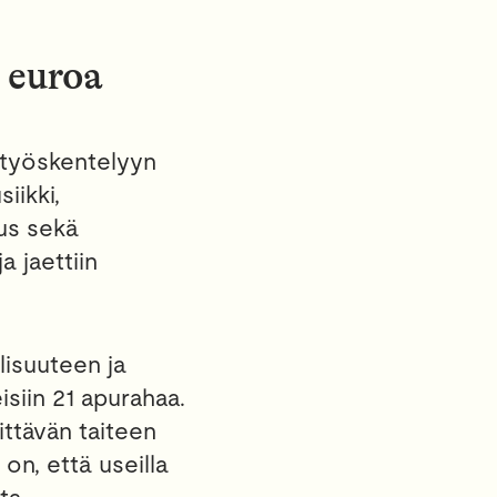
 euroa
 työskentelyyn
iikki,
uus sekä
 jaettiin
llisuuteen ja
isiin 21 apurahaa.
ittävän taiteen
 on, että useilla