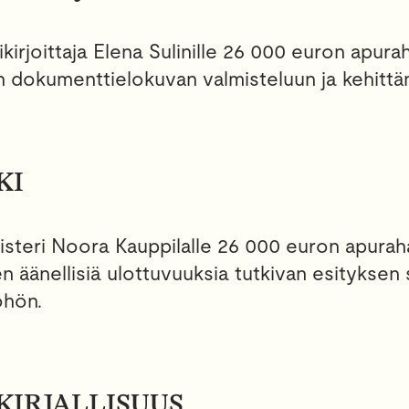
ikirjoittaja Elena Sulinille 26 000 euron apura
n dokumenttielokuvan valmisteluun ja kehittä
KI
isteri Noora Kauppilalle 26 000 euron apurah
en äänellisiä ulottuvuuksia tutkivan esityksen 
öhön.
IRJALLISUUS