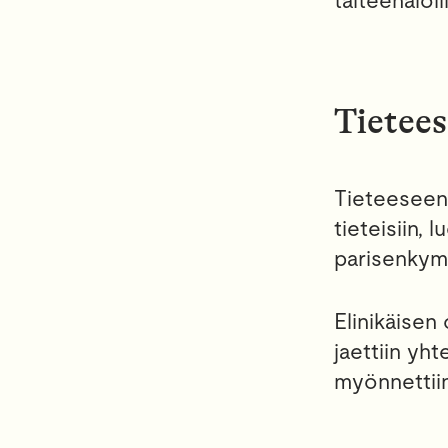
taiteenaloi
Tietees
Tieteeseen 
tieteisiin, 
parisenkymm
Elinikäisen 
jaettiin yh
myönnettiin