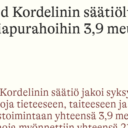
N
N
N
d Kordelinin säätiöl
U
U
U
iapurahoihin 3,9 me
Kordelinin säätiö jakoi syk
ja tieteeseen, taiteeseen ja
ystoimintaan yhteensä 3,9 me
oja myönnettiin yhteensä 2