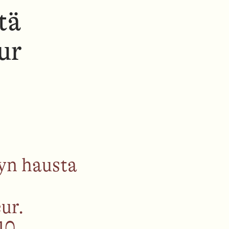
N
tä
U
ur
syn hausta
ur.
10