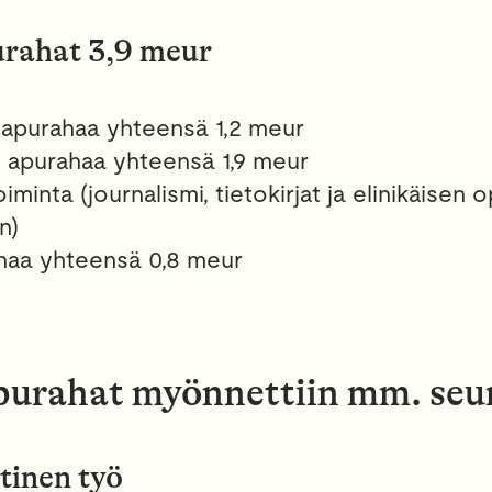
rahat 3,9 meur
 apurahaa yhteensä 1,2 meur
0 apurahaa yhteensä 1,9 meur
oiminta (journalismi, tietokirjat ja elinikäisen
n)
haa yhteensä 0,8 meur
urahat myönnettiin mm. seur
tinen työ