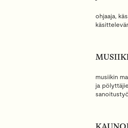
ohjaaja, käs
käsittelevä
MUSIIK
musiikin ma
ja pölyttäji
sanoitusty
KAUNOK