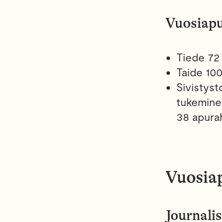
Vuosiapu
Tiede 72
Taide 10
Sivistyst
tukemine
38 apura
Vuosiap
Journalis