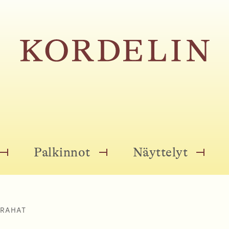
Palkinnot
Näyttelyt
O
O
O
P
P
P
E
E
E
N
N
N
M
M
M
URAHAT
E
E
E