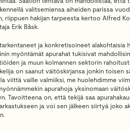
intaa. Säätiön tehtävä on mahdollistaa, että tutk
kennellä valitsemiensa aiheiden parissa vuod
, riippuen hakijan tarpeesta kertoo Alfred Ko
taja Erik Båsk.
rkentaneet ja konkretisoineet alakohtaisia ha
linin myöntämät apurahat tukisivat mahdollis
iöiden ja muun kolmannen sektorin rahoitusta
kelija on saanut väitöskirjansa jonkin toisen s
lla viittä vaille valmiiksi, me huolehdimme vi
myönnämmekin apurahoja yksinomaan väitösk
yn. Tavoitteena on, että tekijä saa apurahaka
arkastukseen ja voi sen jälkeen siirtyä joko ak
n.