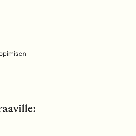
 oppimisen
aaville: