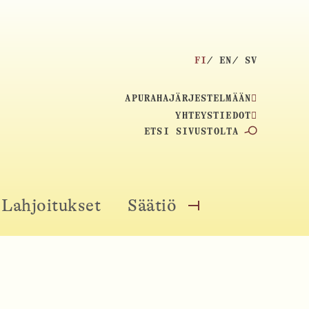
V
FI
EN
SV
A
L
APURAHAJÄRJESTELMÄÄN
I
YHTEYSTIEDOT
T
H
S
A
E
K
K
U
I
:
Lahjoitukset
Säätiö
O
E
P
L
E
I
N
:
M
E