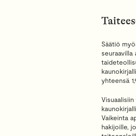
Taitees
Säätiö myö
seuraavilla 
taideteollis
kaunokirjal
yhteensä 1,
Visuaalisiin
kaunokirjal
Vaikeinta a
hakijoille, 