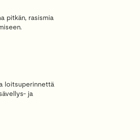
ha pitkän, rasismia
miseen.
a loitsuperinnettä
sävellys- ja