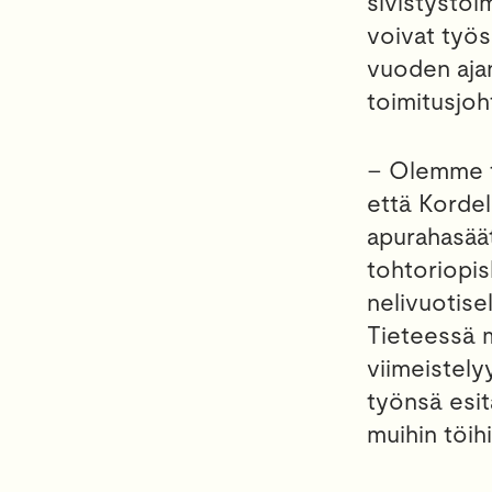
sivistystoim
voivat työs
vuoden ajan
toimitusjoh
– Olemme ta
että Korde
apurahasäät
tohtoriopis
nelivuotise
Tieteessä 
viimeistely
työnsä esit
muihin töihi