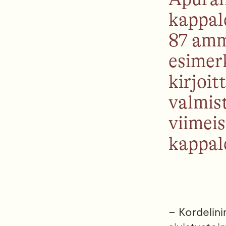
kappal
87 amm
esimerk
kirjoi
valmist
viimei
kappal
– Kordelinin