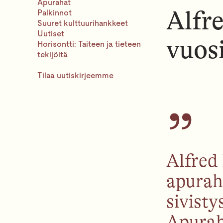
Apurahat
Alfre
Palkinnot
Suuret kulttuurihankkeet
Uutiset
vuos
Horisontti: Taiteen ja tieteen
tekijöitä
Tilaa uutiskirjeemme
Alfred 
apuraho
sivist
Apurah