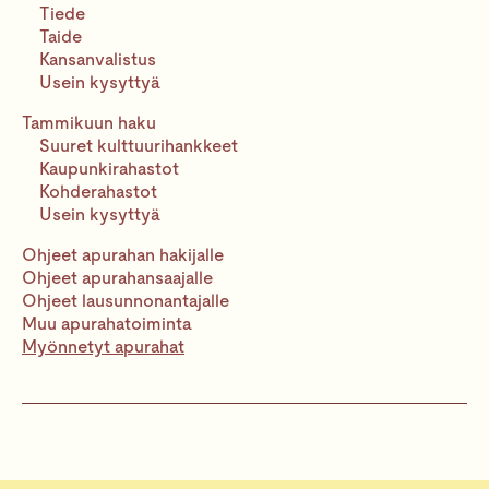
s
Tiede
u
Taide
l
t
Kansanvalistus
s
Usein kysyttyä
Tammikuun haku
Suuret kulttuuri­hankkeet
Kaupunki­rahastot
Kohderahastot
Usein kysyttyä
Ohjeet apurahan hakijalle
Ohjeet apurahansaajalle
Ohjeet lausunnon­antajalle
Muu apurahatoiminta
Myönnetyt apurahat