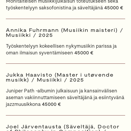
Monitaiteisen musiikkijulkaisun toteutukseen sekä
työskentelyyn saksofonistina ja säveltäjänä
45000 €
Annika Fuhrmann (Musiikin maisteri) /
Musiikki / 2025
Työskentelyyn kokeellisen nykymusiikin parissa ja
oman ilmaisun syventämiseen
45000 €
Jukka Haavisto (Master i utøvende
musikk) / Musiikki / 2025
Juniper Path -albumin julkaisuun ja kansainvälisen
aseman vakiinnuttamiseen säveltäjänä ja esiintyvänä
jazzmuusikkona
45000 €
Joel Järventausta (Säveltäjä, Doctor