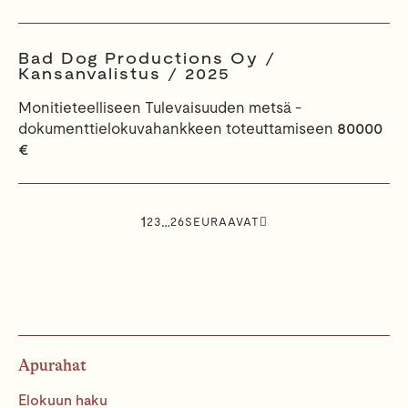
Bad Dog Productions Oy /
Kansanvalistus / 2025
Monitieteelliseen Tulevaisuuden metsä -
dokumenttielokuvahankkeen toteuttamiseen
80000
€
B
r
1
…
o
2
3
26
SEURAAVAT
w
s
e
s
e
a
r
c
h
Apurahat
r
e
Elokuun haku