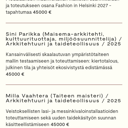
ja toteutukseen osana Fashion in Helsinki 2027 -
tapahtumaa
45000 €
Sini Parikka (Maisema-arkkitehti,
kulttuurituottaja, miljöösuunnittelija) /
Arkkitehtuuri ja taideteollisuus / 2025
Kansainvälisesti skaalautuvan ympäristötaiteen
mallin testaamiseen ja toteuttamiseen: kiertotalous,
julkinen tila ja yhteisöt ekosivistystä edistämässä
45000 €
Milla Vaahtera (Taiteen maisteri) /
Arkkitehtuuri ja taideteollisuus / 2025
Veistoksellisten lasi- ja messinkivaloinstallaatioiden
toteuttamiseen sekä uuden taidekäsityön suunnan
käsitteellistämiseen
45000 €