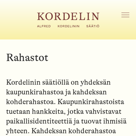
H
y
p
A
V
p
A
ä
A
ä
V
s
A
i
L
Rahastot
I
s
K
ä
K
l
O
t
Kordelinin säätiöllä on yhdeksän
ö
kaupunkirahastoa ja kahdeksan
ö
n
kohderahastoa. Kaupunkirahastoista
tuetaan hankkeita, jotka vahvistavat
paikallisidentiteettiä ja tuovat ihmisiä
yhteen. Kahdeksan kohderahastoa