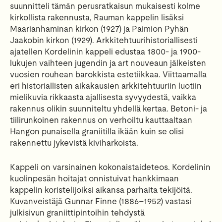
suunnitteli tämän perusratkaisun mukaisesti kolme
kirkollista rakennusta, Rauman kappelin lisäksi
Maarianhaminan kirkon (1927) ja Paimion Pyhän
Jaakobin kirkon (1929). Arkkitehtuurihistoriallisesti
ajatellen Kordelinin kappeli edustaa 1800- ja 1900-
lukujen vaihteen jugendin ja art nouveaun jälkeisten
vuosien rouhean barokkista estetiikkaa. Viittaamalla
eri historiallisten aikakausien arkkitehtuuriin luotiin
mielikuvia rikkaasta ajallisesta syvyydestä, vaikka
rakennus olikin suunniteltu yhdellä kertaa. Betoni- ja
tiilirunkoinen rakennus on verhoiltu kauttaaltaan
Hangon punaisella graniitilla ikään kuin se olisi
rakennettu jykevistä kiviharkoista.
Kappeli on varsinainen kokonaistaideteos. Kordelinin
kuolinpesän hoitajat onnistuivat hankkimaan
kappelin koristelijoiksi aikansa parhaita tekijöitä.
Kuvanveistäjä Gunnar Finne (1886–1952) vastasi
julkisivun graniittipintoihin tehdystä