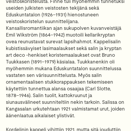
veistoskoristelusta. Finne tuli myöhemmin tunnetuksi
useiden julkisten veistosten tekijänä sekä
Eduskuntatalon (1926–1931) hienostuneen
veistoskoristelun suunnittelijana.
Kansallisromantiikan ajan sukupolven kuvanveistäjä
Emil Wikström (1864–1942) muotoili kellarikryptan
ovea reunustavat surevat lapsihahmot. Kappelisalin
kubistissävyiset lasimaalaukset sekä salin ja kryptan
art deco -henkiset koristemaalaukset ovat Bruno
Tuukkasen (1891–1979) käsialaa. Tuukkanenkin oli
myöhemmin mukana Eduskuntatalon suunnittelussa
vastaten sen värisuunnittelusta. Myös salin
ornamentaalisen stukkorappauksen tekemiseen
käytettiin tunnettua alansa osaajaa (Carl Slotte,
1878–1946). Salin tuolit, kattokruunut ja
siunausvälineet suunniteltiin nekin tarkoin. Salissa on
Kangasalan urkutehtaan 1921 valmistamat urut, joiden
äänenlaatua aikalaiset ylistivät.
Kordelinin kappeli vihittiin 1921, mutta sitä jouduttiin