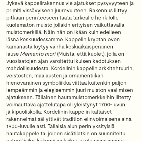
Jykevä kappelirakennus vie ajatukset pysyvyyteen ja
primitiivissävyiseen juurevuuteen. Rakennus liittyy
pitkään perinteeseen taata tärkeälle henkilölle
kuolematon muisto jollakin erityisen vaikuttavalla
muistomerkillä. Näin hän on ikään kuin edelleen
läsnä keskuudessamme. Kappelin kryptan oven
kamanasta löytyy vanha keskiaikaisperäinen
lause
Memento mori
(Muista, että kuolet), jolla on
vuosisatojen ajan varoitettu ikuisen kadotuksen
mahdollisuudesta. Kordelinin kappelin arkkitehtuurin,
veistosten, maalausten ja ornamentiikan
hienovarainen symboliikka viittaa kuitenkin paljon
lempeämmin ja elegisemmin juuri muiston vaalimisen
ajatukseen. Tällainen hautamuistomerkkeihin liitetty
voimauttava ajattelutapa oli yleistynyt 1700-luvun
jälkipuoliskolla. Kordelinin kappelin kaltaiset
rakennelmat säilyttivät tradition elinvoimaisena aina
1900-luvulle asti. Tällaisia alun perin yksityisiä
hautakappeleita, joiden sisätilatkin on suunniteltu
esteettisiksi kokonaisuuksiksi, ei ole maassamme