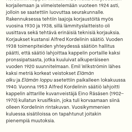
korjailemaan ja viimeistelemään vuoteen 1924 asti,
jolloin se saatettiin luovuttaa seurakunnalle.
Rakennuksessa tehtiin laajoja korjaustöitä myös
vuosina 1930 ja 1938, sillä lämmityslaitteisto oli
uusittava sekä tehtävä erinäisiä teknisiä korjauksia.
Korjaukset kustansi Alfred Kordelinin säätiö. Vuoden
1938 toimenpiteiden yhteydessä säätiön hallitus
päätti, että säätiö lahjoittaa kappelin portaille kaksi
pronssipatsasta, jotka kuuluivat alkuperäiseen
vuoden 1920 suunnitelmaan. Emil Wikströmin lähes
kaksi metriä korkeat veistokset
Elämän
alku
ja
Elämän loppu
asetettiin paikalleen lokakuussa
1940. Vuonna 1953 Alfred Kordelinin säätiö lahjoitti
kappelin alttarille kuvanveistäjä Eino Räsäsen (1902–
1970) kullatun krusifiksin, joka tuli korvaamaan siinä
olleen Kordelinin rintakuvan. Vuosikymmenien
kuluessa sisätiloissa on tapahtunut joitakin
pienempiä muutoksia.