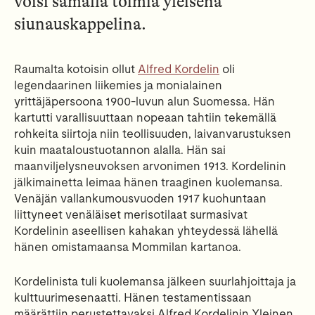
voisi samalla toimia yleisenä
siunauskappelina.
Raumalta kotoisin ollut
Alfred Kordelin
oli
legendaarinen liikemies ja monialainen
yrittäjäpersoona 1900-luvun alun Suomessa. Hän
kartutti varallisuuttaan nopeaan tahtiin tekemällä
rohkeita siirtoja niin teollisuuden, laivanvarustuksen
kuin maataloustuotannon alalla. Hän sai
maanviljelysneuvoksen arvonimen 1913. Kordelinin
jälkimainetta leimaa hänen traaginen kuolemansa.
Venäjän vallankumousvuoden 1917 kuohuntaan
liittyneet venäläiset merisotilaat surmasivat
Kordelinin aseellisen kahakan yhteydessä lähellä
hänen omistamaansa Mommilan kartanoa.
Kordelinista tuli kuolemansa jälkeen suurlahjoittaja ja
kulttuurimesenaatti. Hänen testamentissaan
määrättiin perustettavaksi Alfred Kordelinin Yleinen