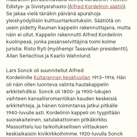
Edistys- ja Sivistysrahasto (
Alfred Kordelinin säätiö
).
Se jakaa vielä tänäkin päivänä apurahoja
yleishyödyllisiin kulttuuritarkoituksiin. Säätiötä on
usein pidetty Rauman kappelin rakennuttajana, mutta
näin ei ollut. Kappelin rakennutti Alfred Kordelinin
kuolinpesä, jonka pesänselvittäjinä toimi kolme
juristia: Risto Ryti (myöhempi Tasavallan presidentti),
Allan Serlachius ja Kaarlo Wahnlund.
Lars Sonck oli suunnitellut Alfred
Kordelinille
Kultarannan kesähuvilan
1913–1916. Hän
oli näin ollen luonteva valinta hautakappelin
arkkitehdiksi. Sonck oli 1800- ja 1900-lukujen
vaihteen kansallisromantiikan kauden keskeisiä
arkkitehteja, ja hänen toimintansa jatkui pitkälle
1940-luvulle asti. Kordelinin kappeli on tyypiltään
suorakaiteinen, satulakattoinen pitkäkirkko.
Massoittelu luo tarkoituksellisen viittauksen
keskiaikaisiin kivikirkkoihimme. 1920-luvulla Sonck