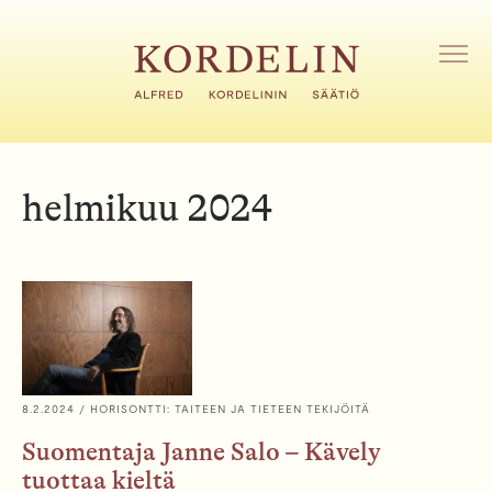
H
y
p
A
V
p
A
ä
A
ä
V
s
A
i
L
helmikuu 2024
I
s
K
ä
K
l
O
t
ö
ö
n
8.2.2024
/ HORISONTTI: TAITEEN JA TIETEEN TEKIJÖITÄ
Suomentaja Janne Salo – Kävely
tuottaa kieltä