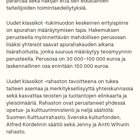
parantaa sekä hakijan että sen edustamien
taiteilijoiden toimintaedellytyksiä.
Uudet klassikot -tukimuodon keskeinen erityispiirre
on apurahan määräytymisen tapa. Hakemuksen
perusteella myönnettävän mahdollisen perusosan
lisäksi yhteisöt saavat apurahakauden aikana
lisärahoitusta, jonka suuruus määräytyy teosmyynnin
perusteella. Perusosa on 30 000–100 000 euroa ja
laskennallinen osa enintään 150 000 euroa.
Uudet klassikot -rahaston tavoitteena on tukea
taiteen asemaa ja merkityksellisyyttä yhteiskunnassa
sekä kasvattaa teosten ja tuotantojen elinkaarta ja
yleisömääriä. Rahaston ovat perustaneet yhdessä
opetus- ja kulttuuriministeriö ja neljä säätiötä:
Suomen Kulttuurirahasto, Svenska kulturfonden,
Alfred Kordelinin säätiö sekä Jenny ja Antti Wihurin
rahasto.