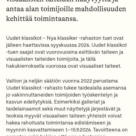
antaa alan toimijoille mahdollisuuden
kehittää toimintaansa.
Uudet klassikot – Nya klassiker -rahaston tuet ovat
jälleen haettavissa syyskuussa 2026. Uudet klassikot
-tuen saajat ovat vuorovuosina esittävän taiteen ja
visuaalisten taiteiden toimijoita, ja tällä
hakukierroksella vuorossa ovat visuaaliset taiteet.
Valtion ja neljän säätiön vuonna 2022 perustama
Uudet klassikot -rahasto tukee taidealalla asemansa
jo vakiinnuttaneiden toimijoiden työskentelyn ja
kasvun edellytyksiä. Esimerkiksi galleriat ja
taidelainaamot sekä muut näyttelyjä järjestävät ja
teoksia myyvät visuaalisen taiteen yhteisöt voivat
hakea rahoitusta toimintansa edistämiseen ja
myynnin kasvattamiseen 1.–15.9.2026. Tavoitteena on