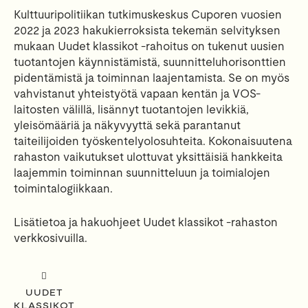
Kulttuuripolitiikan tutkimuskeskus Cuporen vuosien
2022 ja 2023 hakukierroksista tekemän selvityksen
mukaan Uudet klassikot -rahoitus on tukenut uusien
tuotantojen käynnistämistä, suunnitteluhorisonttien
pidentämistä ja toiminnan laajentamista. Se on myös
vahvistanut yhteistyötä vapaan kentän ja VOS-
laitosten välillä, lisännyt tuotantojen levikkiä,
yleisömääriä ja näkyvyyttä sekä parantanut
taiteilijoiden työskentelyolosuhteita. Kokonaisuutena
rahaston vaikutukset ulottuvat yksittäisiä hankkeita
laajemmin toiminnan suunnitteluun ja toimialojen
toimintalogiikkaan.
Lisätietoa ja hakuohjeet Uudet klassikot -rahaston
verkkosivuilla.
UUDET
KLASSIKOT