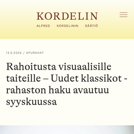
H
y
p
A
V
p
A
ä
A
ä
V
s
A
i
L
13.5.2026
/ APURAHAT
I
s
K
Rahoitusta visuaalisille
ä
K
l
O
taiteille – Uudet klassikot -
t
ö
rahaston haku avautuu
ö
syyskuussa
n