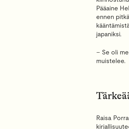
Pääaine Hel
ennen pitkä
kääntämistä
japaniksi.
– Se oli me
muistelee.
Tärkeää
Raisa Porra
kirjallisuut