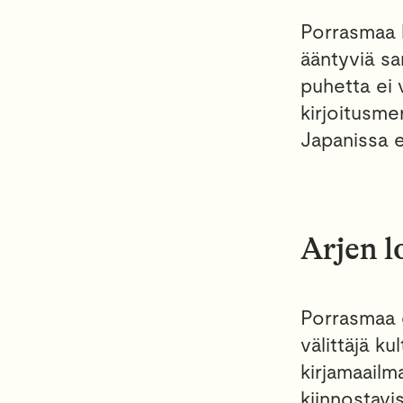
Porrasmaa k
ääntyviä sa
puhetta ei v
kirjoitusme
Japanissa ei
Arjen l
Porrasmaa o
välittäjä k
kirjamaailm
kiinnostavis