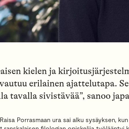
aisen kielen ja kirjoitusjärjeste
vautuu erilainen ajattelutapa. Se
lla tavalla sivistävää”, sanoo jap
Raisa Porrasmaan ura sai alku sysäyksen, kun
 ranskalaisen filologian opiskelija työlääntyi k