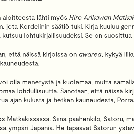
 aloitteesta lähti myös
Hiro Arikawan
Matkak
n
,
jota Kordelinin säätiö tuki. Kirja kuuluu gen
kutsuu lohtukirjallisuudeksi. Se on suosittua
n, että näissä kirjoissa on
awarea
, kykyä lii
 kauneudesta.
 voi olla menetystä ja kuolemaa, mutta samalla
omaa lohdullisuutta. Sanotaan, että näissä ki
ttua ajan kulusta ja hetken kauneudesta, Porr
s Matkakissassa. Siinä päähenkilö, Satoru, m
a ympäri Japania. He tapaavat Satorun ystäv