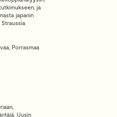
 tutkimukseen, ja
masta japanin
 Straussia
ovaa, Porrasmaa
riaan,
ääntäjä. Uusin