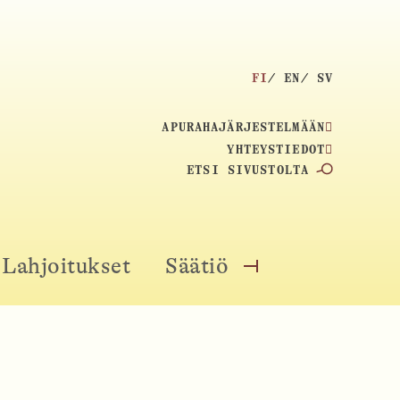
V
FI
EN
SV
A
L
APURAHAJÄRJESTELMÄÄN
I
YHTEYSTIEDOT
T
H
S
A
E
K
K
U
I
:
Lahjoitukset
Säätiö
O
E
P
L
E
I
N
:
M
E