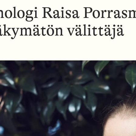
N
N
N
nologi Raisa Porras
U
U
U
äkymätön välittäjä