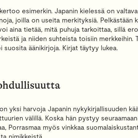
ertoo esimerkin. Japanin kielessä on valtavas
noja, joilla on useita merkityksiä. Pelkästään
oi aina tietää, mitä puhuja tarkoittaa, sillä e
rkeistä ja niiden suhteista toisiin merkkeihin.
 suosita äänikirjoja. Kirjat täytyy lukea.
ohdullisuutta
n yksi harvoja Japanin nykykirjallisuuden kä
ulttuurien välillä. Koska hän pystyy seuraamaan 
aa, Porrasmaa myös vinkkaa suomalaiskustanta
ta nimikkeistä.