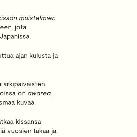
issan muistelmien
reen, jota
 Japanissa.
kuttua ajan kulusta ja
 arkipäiväisten
rjoissa on
awarea
,
asmaa kuvaa.
atkaa kissansa
iä vuosien takaa ja