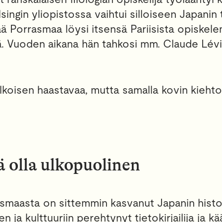
singin yliopistossa vaihtui silloiseen Japanin
ä Porrasmaa löysi itsensä Pariisista opiskele
. Vuoden aikana hän tahkosi mm. Claude Lévi
lkoisen haastavaa, mutta samalla kovin kieht
 olla ulkopuolinen
smaasta on sittemmin kasvanut Japanin histo
een ja kulttuuriin perehtynyt tietokirjailija ja k