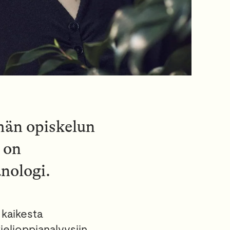
lmän opiskelun
 on
anologi.
 kaikesta
ielioppianalyysiin.