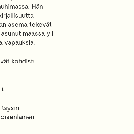
 muhimassa. Hän
rjallisuutta
lijan asema tekevät
 asunut maassa yli
a vapauksia.
ivät kohdistu
i.
 täysin
toisenlainen