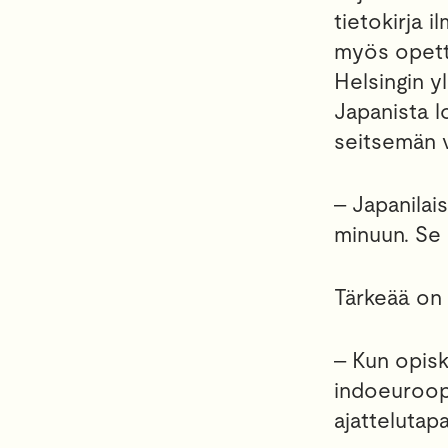
tietokirja 
myös opetta
Helsingin y
Japanista l
seitsemän v
‒ Japanilai
minuun. Se 
Tärkeää on 
‒ Kun opisk
indoeuroopp
ajattelutapa