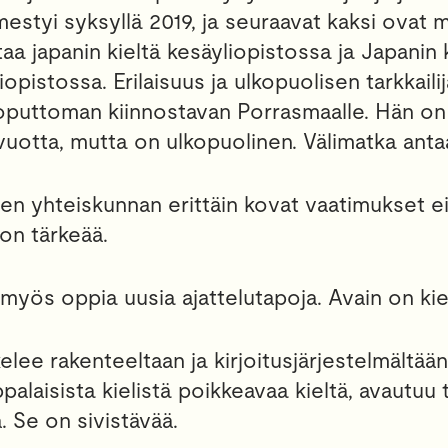
ilmestyi syksyllä 2019, ja seuraavat kaksi ovat
a japanin kieltä kesäyliopistossa ja Japanin ki
liopistossa. Erilaisuus ja ulkopuolisen tarkkai
oputtoman kiinnostavan Porrasmaalle. Hän on
uotta, mutta on ulkopuolinen. Välimatka anta
sen yhteiskunnan erittäin kovat vaatimukset e
on tärkeää.
myös oppia uusia ajattelutapoja. Avain on kiel
elee rakenteeltaan ja kirjoitusjärjestelmältään
alaisista kielistä poikkeavaa kieltä, avautuu 
. Se on sivistävää.