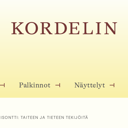
Palkinnot
Näyttelyt
O
O
O
P
P
P
E
E
E
N
N
N
M
M
M
ISONTTI: TAITEEN JA TIETEEN TEKIJÖITÄ
E
E
E