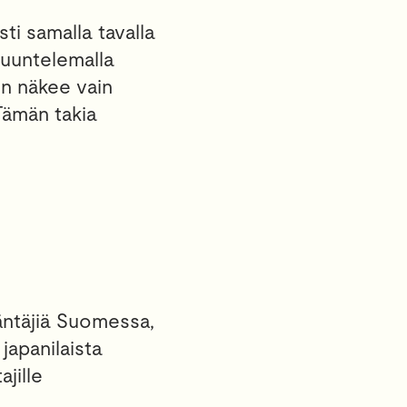
ti samalla tavalla
 kuuntelemalla
ron näkee vain
 Tämän takia
äntäjiä Suomessa,
japanilaista
jille