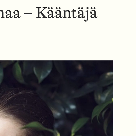
N
maa – Kääntäjä
U