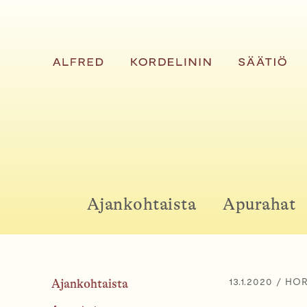
H
y
p
p
ä
ä
s
i
s
ä
Ajankohtaista
Apurahat
l
t
ö
ö
13.1.2020
/ HOR
Ajankohtaista
n