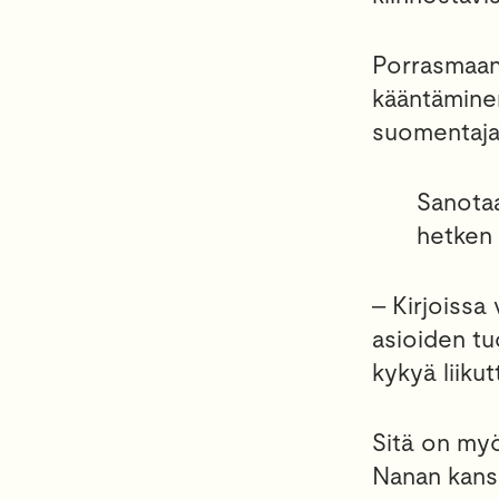
Porrasmaan
kääntämine
suomentaja 
Sanotaa
hetken
‒ Kirjoissa
asioiden tu
kykyä liiku
Sitä on myö
Nanan kanss