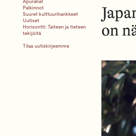
Apurahat
Japa
Palkinnot
Suuret kulttuurihankkeet
Uutiset
on n
Horisontti: Taiteen ja tieteen
tekijöitä
Tilaa uutiskirjeemme