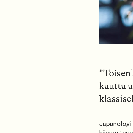
”Toisenl
kautta a
klassise
Japanologi 
kiinnostunut