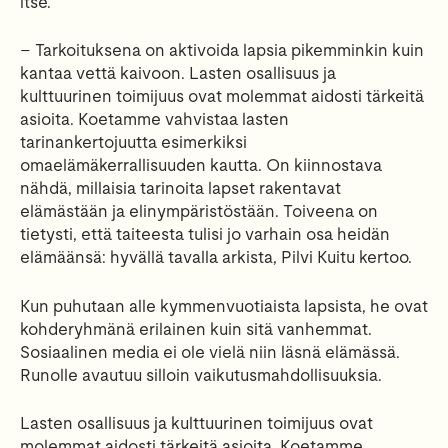
itse.
– Tarkoituksena on aktivoida lapsia pikemminkin kuin
kantaa vettä kaivoon. Lasten osallisuus ja
kulttuurinen toimijuus ovat molemmat aidosti tärkeitä
asioita. Koetamme vahvistaa lasten
tarinankertojuutta esimerkiksi
omaelämäkerrallisuuden kautta. On kiinnostava
nähdä, millaisia tarinoita lapset rakentavat
elämästään ja elinympäristöstään. Toiveena on
tietysti, että taiteesta tulisi jo varhain osa heidän
elämäänsä: hyvällä tavalla arkista, Pilvi Kuitu kertoo.
Kun puhutaan alle kymmenvuotiaista lapsista, he ovat
kohderyhmänä erilainen kuin sitä vanhemmat.
Sosiaalinen media ei ole vielä niin läsnä elämässä.
Runolle avautuu silloin vaikutusmahdollisuuksia.
Lasten osallisuus ja kulttuurinen toimijuus ovat
molemmat aidosti tärkeitä asioita. Koetamme