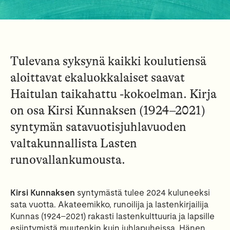
Tulevana syksynä kaikki koulutiensä
aloittavat ekaluokkalaiset saavat
Haitulan taikahattu -kokoelman. Kirja
on osa Kirsi Kunnaksen (1924–2021)
syntymän satavuotisjuhlavuoden
valtakunnallista Lasten
runovallankumousta.
Kirsi Kunnaksen
syntymästä tulee 2024 kuluneeksi
sata vuotta. Akateemikko, runoilija ja lastenkirjailija
Kunnas (1924–2021) rakasti lastenkulttuuria ja lapsille
esiintymistä muutenkin kuin juhlapuheissa. Hänen