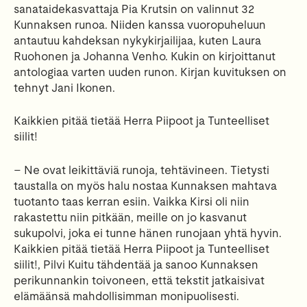
sanataidekasvattaja Pia Krutsin on valinnut 32
Kunnaksen runoa. Niiden kanssa vuoropuheluun
antautuu kahdeksan nykykirjailijaa, kuten Laura
Ruohonen ja Johanna Venho. Kukin on kirjoittanut
antologiaa varten uuden runon. Kirjan kuvituksen on
tehnyt Jani Ikonen.
Kaikkien pitää tietää Herra Piipoot ja Tunteelliset
siilit!
– Ne ovat leikittäviä runoja, tehtävineen. Tietysti
taustalla on myös halu nostaa Kunnaksen mahtava
tuotanto taas kerran esiin. Vaikka Kirsi oli niin
rakastettu niin pitkään, meille on jo kasvanut
sukupolvi, joka ei tunne hänen runojaan yhtä hyvin.
Kaikkien pitää tietää Herra Piipoot ja Tunteelliset
siilit!, Pilvi Kuitu tähdentää ja sanoo Kunnaksen
perikunnankin toivoneen, että tekstit jatkaisivat
elämäänsä mahdollisimman monipuolisesti.