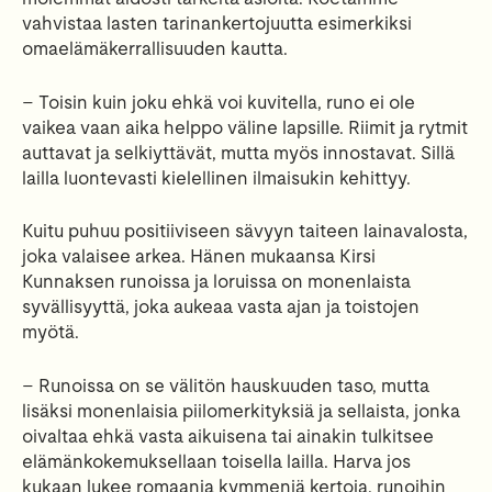
vahvistaa lasten tarinankertojuutta esimerkiksi
omaelämäkerrallisuuden kautta.
– Toisin kuin joku ehkä voi kuvitella, runo ei ole
vaikea vaan aika helppo väline lapsille. Riimit ja rytmit
auttavat ja selkiyttävät, mutta myös innostavat. Sillä
lailla luontevasti kielellinen ilmaisukin kehittyy.
Kuitu puhuu positiiviseen sävyyn taiteen lainavalosta,
joka valaisee arkea. Hänen mukaansa Kirsi
Kunnaksen runoissa ja loruissa on monenlaista
syvällisyyttä, joka aukeaa vasta ajan ja toistojen
myötä.
– Runoissa on se välitön hauskuuden taso, mutta
lisäksi monenlaisia piilomerkityksiä ja sellaista, jonka
oivaltaa ehkä vasta aikuisena tai ainakin tulkitsee
elämänkokemuksellaan toisella lailla. Harva jos
kukaan lukee romaania kymmeniä kertoja, runoihin