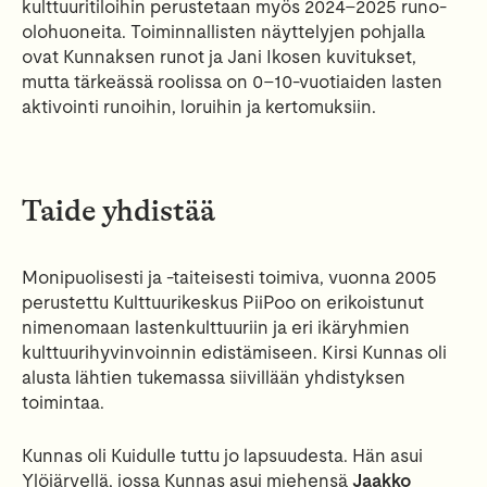
kulttuuritiloihin perustetaan myös 2024–2025 runo-
olohuoneita. Toiminnallisten näyttelyjen pohjalla
ovat Kunnaksen runot ja Jani Ikosen kuvitukset,
mutta tärkeässä roolissa on 0–10-vuotiaiden lasten
aktivointi runoihin, loruihin ja kertomuksiin.
Taide yhdistää
Monipuolisesti ja -taiteisesti toimiva, vuonna 2005
perustettu Kulttuurikeskus PiiPoo on erikoistunut
nimenomaan lastenkulttuuriin ja eri ikäryhmien
kulttuurihyvinvoinnin edistämiseen. Kirsi Kunnas oli
alusta lähtien tukemassa siivillään yhdistyksen
toimintaa.
Kunnas oli Kuidulle tuttu jo lapsuudesta. Hän asui
Ylöjärvellä, jossa Kunnas asui miehensä
Jaakko