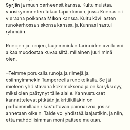
Syrjän
ja muun perheensä kanssa. Kuitu muistaa
vuosikymmenten takaa tapahtuman, jossa Kunnas oli
vieraana poikansa
Mikon
kanssa. Kuitu kävi lasten
runokerhossa siskonsa kanssa, ja Kunnas ihastui
ryhmään.
Runojen ja lorujen, laajemminkin tarinoiden avulla voi
alkaa muodostaa kuvaa siitä, millainen juuri minä
olen.
–Teimme porukalla runoja ja riimejä ja
esiinnyimmekin Tampereella runokeikalla. Se jäi
mieleen yhdistävänä kokemuksena ja on kai yksi syy,
miksi olen päätynyt tälle alalle. Kannustukset
kannattelevat pitkään ja kritiikilläkin on
parhaimmillaan rikastuttavaa painoarvoa, jos se
annetaan oikein. Taide voi yhdistää laajastikin, ja niin,
että mahdollisimman moni pääsee mukaan.