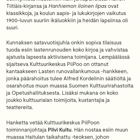
Tiitiäis-kirjansa ja
Hanhiemon iloinen lipas
ovat
klassikkoja, ja koulun aapis- ja lukukirjojen vaikutus
1900-luvun suuriin ikäluokkiin ja heidän lapsiinsa oli
suuri.
Kunnaksen satavuotisjuhla onkin sopiva tilaisuus
tuoda esiin lastenrunouden koko kirjoa ja vahvistaa
ajatusta lapsesta aktiivisena toimijana. Lempäälässä
sijaitseva Kulttuurikeskus PiiPoo on ottanut
kantaakseen Lasten runovallankumous -hankkeen,
jonka päärahoitus tulee Alfred Kordelinin säätiöltä ja
osarahoitus muun muassa Suomen Kulttuurirahastolta
ja Opetushallituksesta. Lisäksi mukana on koko
joukko kulttuurialan toimijoita, kustantajia ja
teattereita.
Hanketta vetää Kulttuurikeskus PiiPoon
toiminnanjohtaja
Pilvi Kuitu
. Hän nostaa esiin muun
muassa Haitulan taikahattu -teoksen, johon