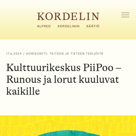
H
y
p
A
V
p
A
ä
A
ä
V
s
A
i
L
17.6.2024
/ HORISONTTI: TAITEEN JA TIETEEN TEKIJÖITÄ
I
s
K
Kulttuurikeskus PiiPoo –
ä
K
l
O
Runous ja lorut kuuluvat
t
ö
kaikille
ö
n