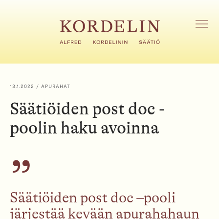
H
y
p
A
V
p
A
ä
A
ä
V
s
A
i
L
13.1.2022
/ APURAHAT
I
s
K
Säätiöiden post doc -
ä
K
l
O
poolin haku avoinna
t
ö
ö
n
Säätiöiden post doc
–
pooli
j
ärjest
ää
kevään
apurahahaun