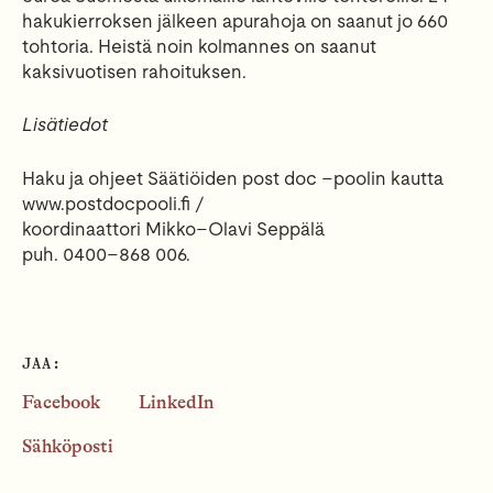
hakukierroksen jälkeen
a
purahoja on saanut
jo
6
6
0
toht
oria. H
eistä noin kolmannes on saanut
kaksivuotisen
rahoituksen.
Lisätiedot
Haku ja ohjeet Säätiöiden post doc
–
p
oolin kautta
www.postdocpooli.fi /
koordinaattori Mikko
–
Olavi Seppälä
puh.
0400
–
86
8
006.
JAA:
Facebook
LinkedIn
Sähköposti