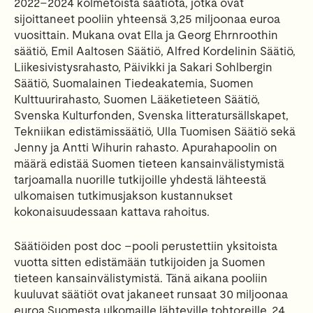
20
22
–
20
2
4
k
olme
toista säätiötä
, jotka ovat
sijoittaneet pooliin y
hteens
ä 3,2
5
miljoonaa euroa
vuosittain. Mu
kana ovat
Ella ja Georg
Ehrnroothin
säätiö,
Emil Aaltosen Säätiö
, Alfred Kordelinin Säätiö,
Liikesivistysrahasto,
Pä
ivikki ja Sakari Sohlbergin
Säätiö,
Suomalainen Tiedeakatemia,
Suomen
Kulttuurirahasto,
Suomen Lääketieteen Säätiö,
S
venska
Kulturfonden, Svenska
l
itteratursällskapet,
Tekniikan
edistämissäätiö,
Ulla Tuomisen Säätiö sekä
Jenn
y ja Antti Wihurin
r
a
hasto
.
Apu
rahapoolin on
määrä edistää Suomen tieteen kansainvälistymistä
tarjoamalla nuorille tutkijoille yhdestä
lähteestä
ulk
omaise
n
tutkimusjakson kustannukset
kokonaisuudessaan kattava rahoitus.
Säätiöiden post
doc
–
pooli perustettiin
yksitoista
vuotta
sit
ten edistämään tutkijoiden ja Suomen
tieteen kansainvälistymistä.
Tänä aikana pooliin
kuuluvat säätiöt ovat jakan
eet
runsaat
30
miljoonaa
euroa Suomesta ulkomaille lähteville tohtoreille. 2
4