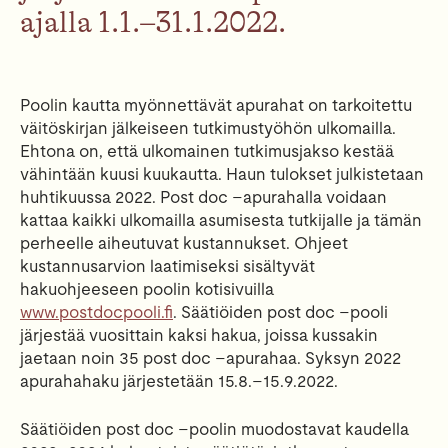
a
jalla
1
.
1
.
–
31
.
1
.20
2
2
.
Poolin kautta myönnettävät apurahat on tarkoitettu
väitöskirjan jälkeiseen tutkimustyöhön
ulkomail
la
.
Eh
tona on, et
tä
ulkomainen
tutkimusjakso k
estää
vähintään
kuusi
kuukautta
.
Haun tulokse
t julkistetaan
huhtikuussa
2
0
2
2
.
Post doc
–
apurahalla voidaan
kattaa kaikki ulkomailla asumisesta tutkijalle ja tämän
perheelle
aiheutuvat kustannukset.
Ohj
eet
k
ustannusar
vion laatimiseksi sisältyvät
hakuohjeeseen poolin
kotisivuilla
www.postdocpooli.fi
.
Säätiöiden post doc
–
pooli
järjes
tää vuosittain kaksi hakua, joissa kussakin
jaetaan
noin
35 post doc
–
apurahaa.
Syksyn
20
2
2
apu
rahahaku järjestetään 15.
8
.
–
15
.
9
.20
2
2
.
Säätiöiden post doc
–
poolin muodostavat kaudella