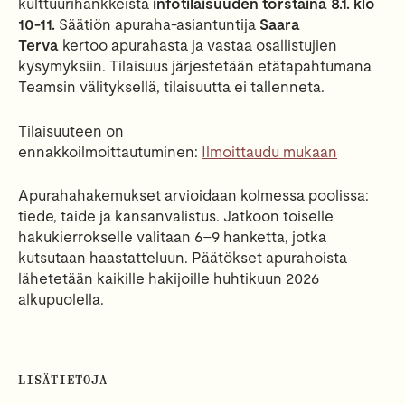
kulttuurihankkeista
infotilaisuuden torstaina 8.1. klo
10-11.
Säätiön apuraha-asiantuntija
Saara
Terva
kertoo apurahasta ja vastaa osallistujien
kysymyksiin. Tilaisuus järjestetään etätapahtumana
Teamsin välityksellä, tilaisuutta ei tallenneta.
Tilaisuuteen on
ennakkoilmoittautuminen:
Ilmoittaudu mukaan
Apurahahakemukset arvioidaan kolmessa poolissa:
tiede, taide ja kansanvalistus. Jatkoon toiselle
hakukierrokselle valitaan 6–9 hanketta, jotka
kutsutaan haastatteluun. Päätökset apurahoista
lähetetään kaikille hakijoille huhtikuun 2026
alkupuolella.
LISÄTIETOJA