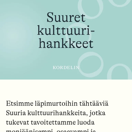
Etsimme läpimurtoihin tähtääviä
Suuria kulttuurihankkeita, jotka
tukevat tavoitettamme luoda
moniäänisempi, osaavampi ja