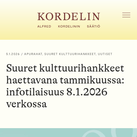
H
y
p
A
V
p
A
ä
A
ä
V
s
A
i
L
5.1.2026
/ APURAHAT, SUURET KULTTUURIHANKKEET, UUTISET
I
s
K
Suuret kulttuurihankkeet
ä
K
l
O
haettavana tammikuussa:
t
ö
infotilaisuus 8.1.2026
ö
verkossa
n