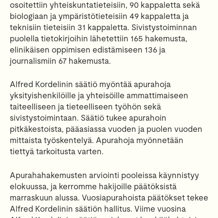
osoitettiin yhteiskuntatieteisiin, 90 kappaletta sekä
biologiaan ja ympäristötieteisiin 49 kappaletta ja
teknisiin tieteisiin 31 kappaletta. Sivistystoiminnan
puolella tietokirjoihin lähetettiin 165 hakemusta,
elinikäisen oppimisen edistämiseen 136 ja
journalismiin 67 hakemusta.
Alfred Kordelinin säätiö myöntää apurahoja
yksityishenkilöille ja yhteisöille ammattimaiseen
taiteelliseen ja tieteelliseen työhön sekä
sivistystoimintaan. Säätiö tukee apurahoin
pitkäkestoista, pääasiassa vuoden ja puolen vuoden
mittaista työskentelyä. Apurahoja myönnetään
tiettyä tarkoitusta varten.
Apurahahakemusten arviointi pooleissa käynnistyy
elokuussa, ja kerromme hakijoille päätöksistä
marraskuun alussa. Vuosiapurahoista päätökset tekee
Alfred Kordelinin säätiön hallitus. Viime vuosina