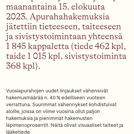
maanantaina 15. elokuuta
2023. Apurahahakemuksia
jätettiin tieteeseen, taiteeseen
ja sivistystoimintaan yhteensä
1 845 kappaletta (tiede 462 kpl,
taide 1 015 kpl, sivistystoiminta
368 kpl).
Vuosiapurahojen uudet linjaukset vähensivät
hakemusmäärää n. 40 % edelliseen vuoteen
verrattuna. Suurimmat vähennykset kohdistuivat
aloille, joissa on viime vuosina ollut paljon
hakemuksia ja pienimmät hakemusten
läpimenoprosentit. Näitä olivat visuaaliset taiteet ja
lääketiede.