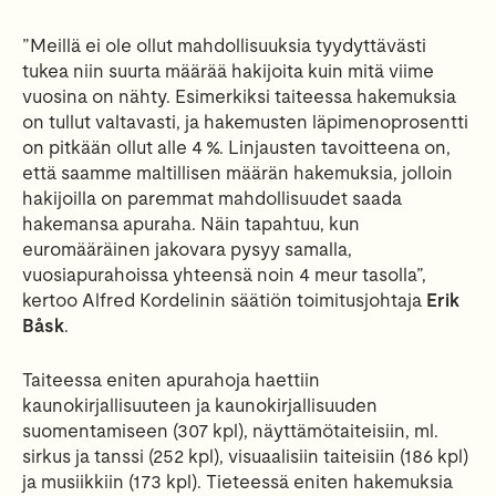
”Meillä ei ole ollut mahdollisuuksia tyydyttävästi
tukea niin suurta määrää hakijoita kuin mitä viime
vuosina on nähty. Esimerkiksi taiteessa hakemuksia
on tullut valtavasti, ja hakemusten läpimenoprosentti
on pitkään ollut alle 4 %. Linjausten tavoitteena on,
että saamme maltillisen määrän hakemuksia, jolloin
hakijoilla on paremmat mahdollisuudet saada
hakemansa apuraha. Näin tapahtuu, kun
euromääräinen jakovara pysyy samalla,
vuosiapurahoissa yhteensä noin 4 meur tasolla”,
kertoo Alfred Kordelinin säätiön toimitusjohtaja
Erik
Båsk
.
Taiteessa eniten apurahoja haettiin
kaunokirjallisuuteen ja kaunokirjallisuuden
suomentamiseen (307 kpl), näyttämötaiteisiin, ml.
sirkus ja tanssi (252 kpl), visuaalisiin taiteisiin (186 kpl)
ja musiikkiin (173 kpl). Tieteessä eniten hakemuksia