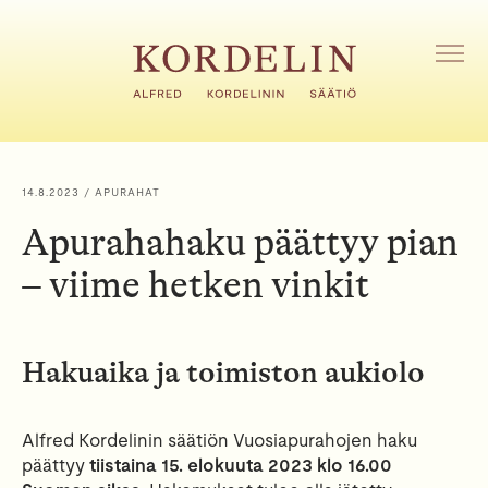
H
y
p
A
V
p
A
ä
A
ä
V
s
A
i
L
14.8.2023
/ APURAHAT
I
s
K
Apurahahaku päättyy pian
ä
K
l
O
– viime hetken vinkit
t
ö
ö
n
Hakuaika ja toimiston aukiolo
Alfred Kordelinin säätiön Vuosiapurahojen haku
päättyy
tiistaina 15. elokuuta 2023 klo 16.00