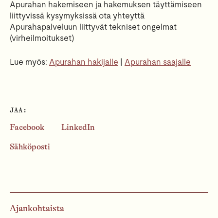
Apurahan hakemiseen ja hakemuksen täyttämiseen
liittyvissä kysymyksissä ota yhteyttä
Apurahapalveluun liittyvät tekniset ongelmat
(virheilmoitukset)
Lue myös:
Apurahan hakijalle
|
Apurahan saajalle
JAA:
Facebook
LinkedIn
Sähköposti
Ajankohtaista