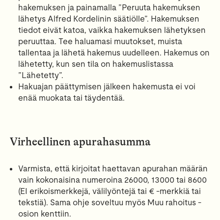
hakemuksen ja painamalla ”Peruuta hakemuksen
lähetys Alfred Kordelinin säätiölle”. Hakemuksen
tiedot eivät katoa, vaikka hakemuksen lähetyksen
peruuttaa. Tee haluamasi muutokset, muista
tallentaa ja lähetä hakemus uudelleen. Hakemus on
lähetetty, kun sen tila on hakemuslistassa
”Lähetetty”.
Hakuajan päättymisen jälkeen hakemusta ei voi
enää muokata tai täydentää.
Virheellinen apurahasumma
Varmista, että kirjoitat haettavan apurahan määrän
vain kokonaisina numeroina 26000, 13000 tai 8600
(EI erikoismerkkejä, välilyöntejä tai € -merkkiä tai
tekstiä). Sama ohje soveltuu myös Muu rahoitus -
osion kenttiin.