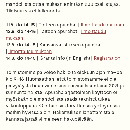
mahdollista ottaa mukaan enintään 200 osallistujaa.
Tilaisuuksia ei tallenneta.
11.8. klo 14-15
| Tieteen apurahat |
Ilmoittaudu mukaan
12.8. klo 14-15
| Taiteen apurahat |
Ilmoittaudu
mukaan
13.8. klo 14-15
| Kansanvalistuksen apurahat
|
Ilmoittaudu mukaan
14.8. klo 14-15
| Grants Info (in English) |
Registration
Toimistomme palvelee hakijoita elokuun ajan ma–pe
klo 9–16. Huomaathan, että toimistossamme ei ole
päivystystä haun viimeisinä päivinä lauantaina 30.8. ja
sunnuntaina 31.8. Apurahajärjestelmän käyttöön ei
myöskään ole mahdollista saada teknistä tukea
viikonloppuna. Olethan siis tarvittaessa yhteydessä
meihin hyvissä ajoin. Hakemuksen lähettämistä ei
kannata jättää viimeiseen hakupäivään.