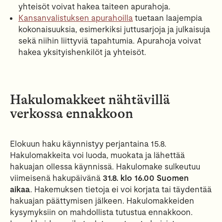
yhteisöt voivat hakea taiteen apurahoja.
Kansanvalistuksen apurahoilla
tuetaan laajempia
kokonaisuuksia, esimerkiksi juttusarjoja ja julkaisuja
sekä niihin liittyviä tapahtumia. Apurahoja voivat
hakea yksityishenkilöt ja yhteisöt.
Hakulomakkeet nähtävillä
verkossa ennakkoon
Elokuun haku käynnistyy perjantaina 15.8.
Hakulomakkeita voi luoda, muokata ja lähettää
hakuajan ollessa käynnissä. Hakulomake sulkeutuu
viimeisenä hakupäivänä
31.8. klo 16.00 Suomen
aikaa
. Hakemuksen tietoja ei voi korjata tai täydentää
hakuajan päättymisen jälkeen. Hakulomakkeiden
kysymyksiin on mahdollista tutustua ennakkoon.