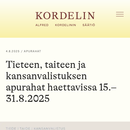
H
y
p
A
V
p
A
ä
A
ä
V
s
A
i
L
4.8.2025
/ APURAHAT
I
s
K
Tieteen, taiteen ja
ä
K
l
O
kansanvalistuksen
t
ö
apurahat haettavissa 15.–
ö
31.8.2025
n