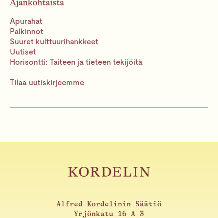
Ajankohtaista
Apurahat
Palkinnot
Suuret kulttuurihankkeet
Uutiset
Horisontti: Taiteen ja tieteen tekijöitä
Tilaa uutiskirjeemme
Alfred Kordelinin Säätiö
Yrjönkatu 16 A 3