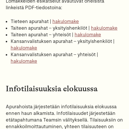
Lomakkeiden esikatselut avautuvat oheisista
linkeistä PDF-tiedostoina:
Tieteen apurahat |
hakulomake
Taiteen apurahat – yksityishenkilöt |
hakulomake
Taiteen apurahat – yhteisöt |
hakulomake
Kansanvalistuksen apurahat – yksityishenkilöt |
hakulomake
Kansanvalistuksen apurahat – yhteisöt |
hakulomake
Infotilaisuuksia elokuussa
Apurahoista järjestetään infotilaisuuksia elokuussa
ennen haun alkamista. Infotilaisuudet järjestetään
etätapahtumana Teamsin välityksellä. Tilaisuuksiin on
ennakkoilmoittautuminen, yhteen tilaisuuteen on