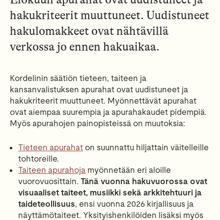
hakukriteerit muuttuneet. Uudistuneet
hakulomakkeet ovat nähtävillä
verkossa jo ennen hakuaikaa.
Kordelinin säätiön tieteen, taiteen ja
kansanvalistuksen apurahat ovat uudistuneet ja
hakukriteerit muuttuneet. Myönnettävät apurahat
ovat aiempaa suurempia ja apurahakaudet pidempiä.
Myös apurahojen painopisteissä on muutoksia:
Tieteen apurahat
on suunnattu hiljattain väitelleille
tohtoreille.
Taiteen apurahoja
myönnetään eri aloille
vuorovuosittain.
Tänä vuonna hakuvuorossa ovat
visuaaliset taiteet, musiikki sekä arkkitehtuuri ja
taideteollisuus
, ensi vuonna 2026 kirjallisuus ja
näyttämötaiteet. Yksityishenkilöiden lisäksi myös