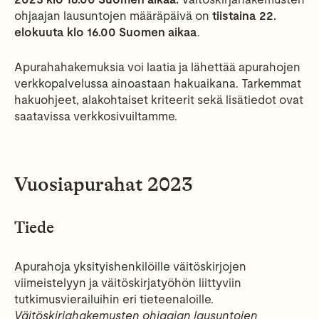
ohjaajan lausuntojen määräpäivä on
tiistaina 22.
elokuuta klo 16.00 Suomen aikaa
.
Apurahahakemuksia voi laatia ja lähettää apurahojen
verkkopalvelussa ainoastaan hakuaikana. Tarkemmat
hakuohjeet, alakohtaiset kriteerit sekä lisätiedot ovat
saatavissa verkkosivuiltamme.
Vuosiapurahat 2023
Tiede
Apurahoja yksityishenkilöille väitöskirjojen
viimeistelyyn ja väitöskirjatyöhön liittyviin
tutkimusvierailuihin eri tieteenaloille.
Väitöskirjahakemusten ohjaajan lausuntojen