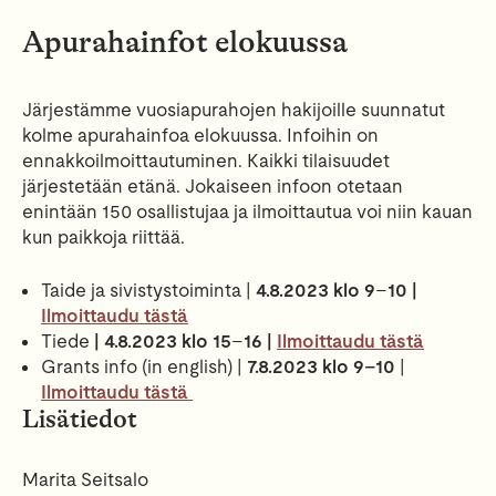
Apurahainfot elokuussa
Järjestämme vuosiapurahojen hakijoille suunnatut
kolme apurahainfoa elokuussa. Infoihin on
ennakkoilmoittautuminen. Kaikki tilaisuudet
järjestetään etänä. Jokaiseen infoon otetaan
enintään 150 osallistujaa ja ilmoittautua voi niin kauan
kun paikkoja riittää.
Taide ja sivistystoiminta |
4.8.2023 klo 9
–
10 |
Ilmoittaudu tästä
Tiede
| 4.8.2023 klo 15
–
16 |
Ilmoittaudu tästä
Grants info (in english) |
7.8.2023 klo 9–10
|
Ilmoittaudu tästä
Lisätiedot
Marita Seitsalo