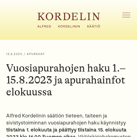
H
y
p
A
V
p
A
ä
A
ä
V
s
A
i
L
13.6.2023
/ APURAHAT
I
s
K
Vuosiapurahojen haku 1.–
ä
K
l
O
15.8.2023 ja apurahainfot
t
ö
elokuussa
ö
n
Alfred Kordelinin säätiön tieteen, taiteen ja
sivistystoiminnan vuosiapurahojen haku käynnistyy
tiistaina 1. elokuuta ja päättyy tiistaina 15. elokuuta
2023 klo 16.00 Suomen aikaa.
Väitöskirjahakemusten